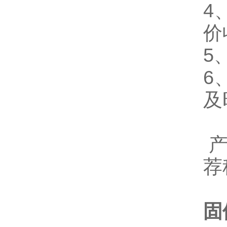
4
价
5
6
及
产
荐
固