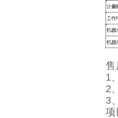
售
1
2
3
项