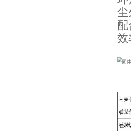
尘
配
效