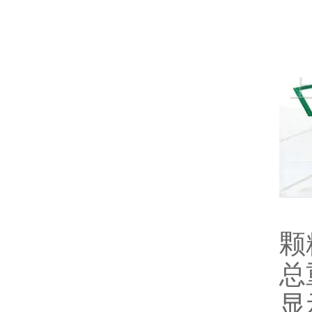
颗
总
显