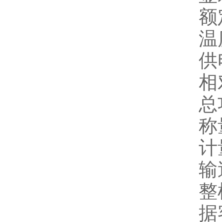
额
温
供
相
总功
称
计
输
整
据