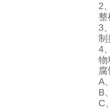
2
整
3
制
4
物
腐
A
B
C