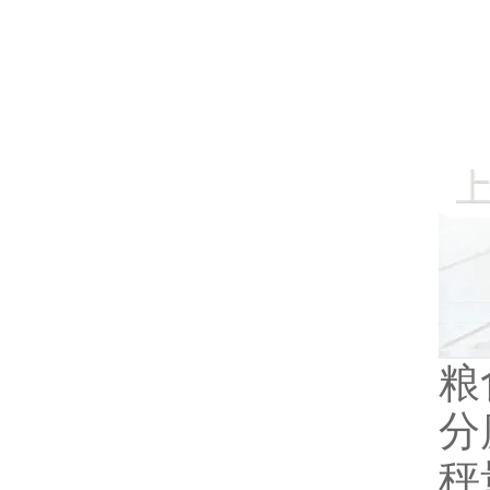
粮
分
秤