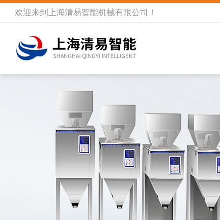
欢迎来到
上海清易智能机械有限公司
！