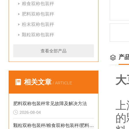
粮食双称包装秤
肥料双称包装秤
粉末双称包装秤
颗粒双称包装秤
查看全部产品
产
大
相关文章
/ ARTICLE
上
肥料双称包装秤常见故障及解决方法
2026-08-04
的
颗粒双称包装秤/粮食双称包装秤/肥料双称包装秤定制