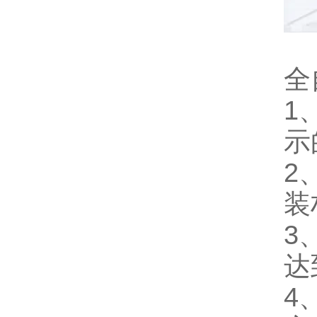
全
1
示
2
装
3
达
4