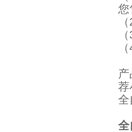
您
（
（
（
产
荐
全
全