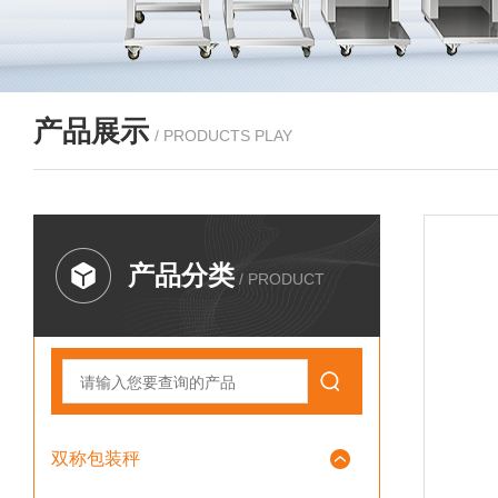
产品展示
/ PRODUCTS PLAY
产品分类
/ PRODUCT
双称包装秤