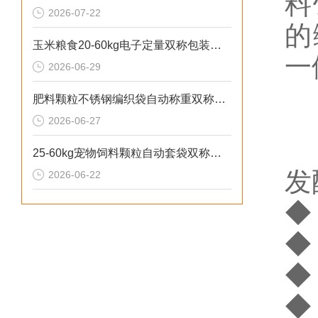
料
2026-07-22
的
玉米粮食20-60kg电子定量双称包装秤品牌
一
2026-06-29
肥料颗粒不锈钢编织袋自动称重双称包装秤定制
2026-06-27
25-60kg宠物饲料颗粒自动套袋双称包装秤型号
发
2026-06-22
◆
◆
◆
◆