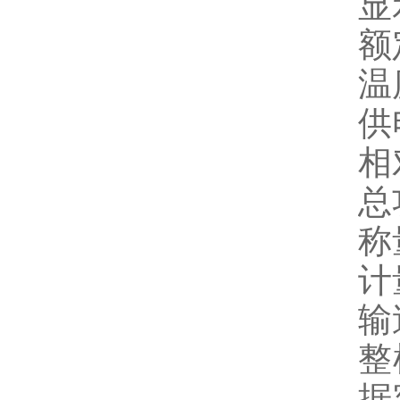
显
额
温
供
相
总功
称
计
输
整
据