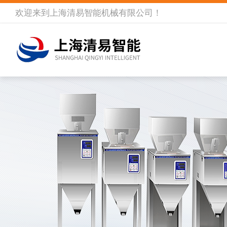
欢迎来到
上海清易智能机械有限公司
！