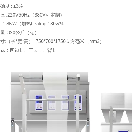
度 : ±3%
 :220V50Hz（380V可定制）
 1.8KW（加热heating 180w*4）
量: 320公斤（kg）
寸:（长*宽*高） 750*700*1750立方毫米（mm3）
形式：四边封、三边封、背封