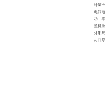
计量准确
电源电压
功 率:
整机重
外形尺
封口