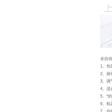
全自
1、
2、操
3、调
4、适
5、*
6、
7、