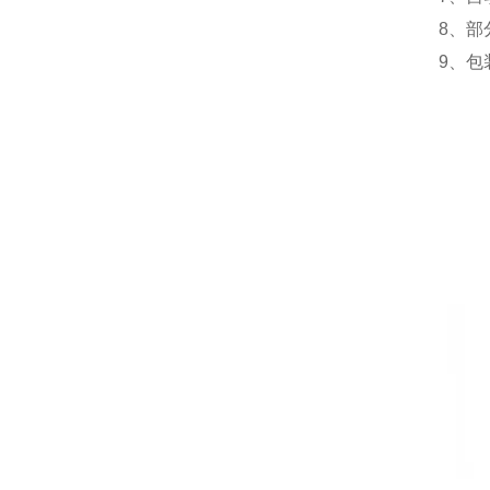
8、
9、