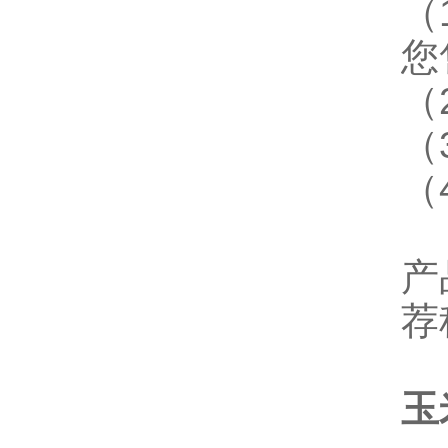
（
您
（
（
（
产
荐
玉