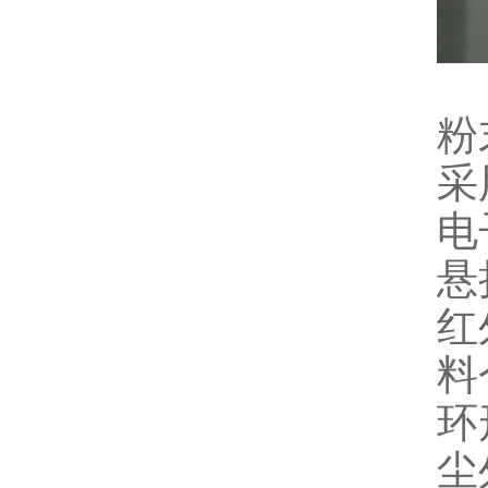
粉
采
电
悬
红
料
环
尘