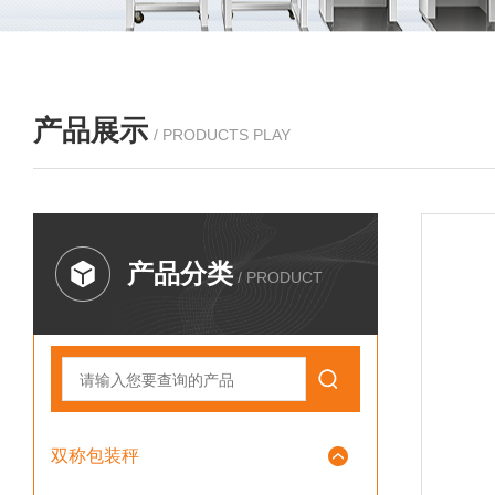
产品展示
/ PRODUCTS PLAY
产品分类
/ PRODUCT
双称包装秤