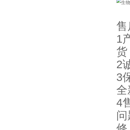
售
1
货
2
3
全
4
问
修