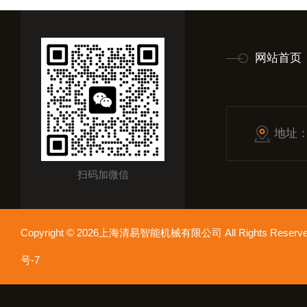
网站首页
地址
扫码加微信
Copyright © 2026上海清易智能机械有限公司 All Rights Res
号-7