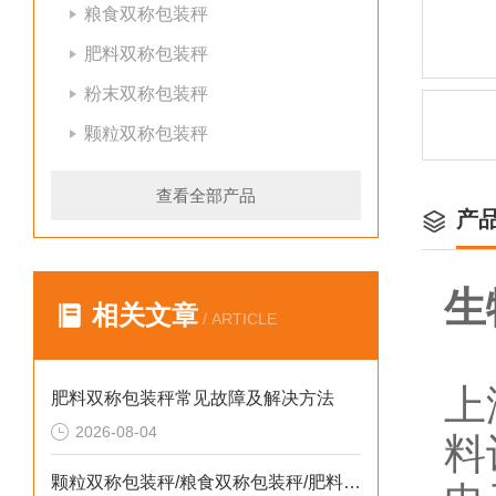
粮食双称包装秤
肥料双称包装秤
粉末双称包装秤
颗粒双称包装秤
查看全部产品
产
生
相关文章
/ ARTICLE
上
肥料双称包装秤常见故障及解决方法
2026-08-04
料
颗粒双称包装秤/粮食双称包装秤/肥料双称包装秤定制