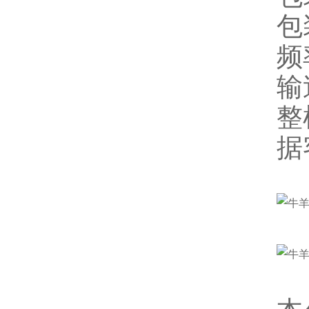
包
频率
输
整
据