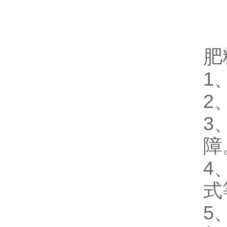
肥
1
2
3
障
4
式
5