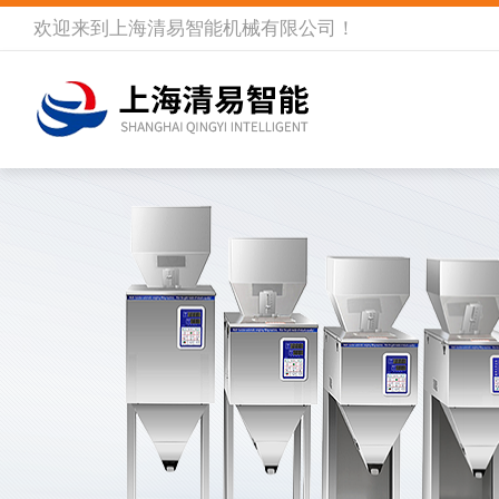
欢迎来到
上海清易智能机械有限公司
！