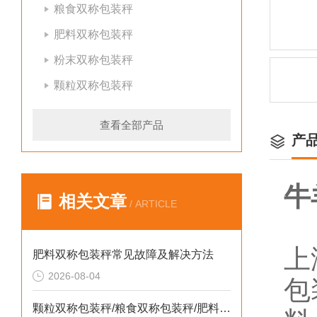
粮食双称包装秤
肥料双称包装秤
粉末双称包装秤
颗粒双称包装秤
查看全部产品
产
牛
相关文章
/ ARTICLE
上
肥料双称包装秤常见故障及解决方法
2026-08-04
包
颗粒双称包装秤/粮食双称包装秤/肥料双称包装秤定制