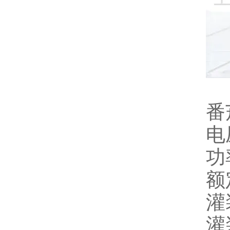
番
电压
功
额
灌
灌