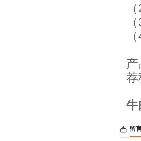
（
（
（
产
荐
牛
留