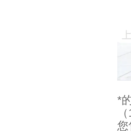
*
（
您