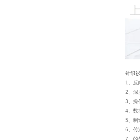
针织
1、
2、
3、
4、数
5、
6、
7、的