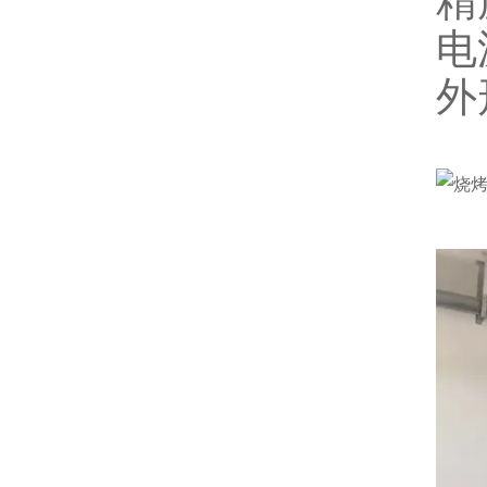
精度
电
外