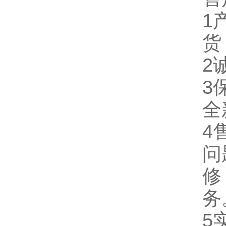
1
货
2
3
全
4
问
修
务
5