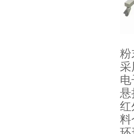
粉
采
电
悬
红
料
环