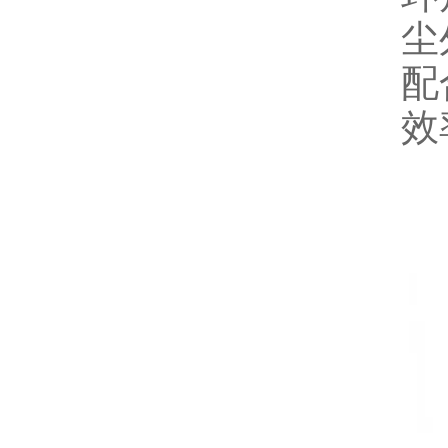
尘
配
效