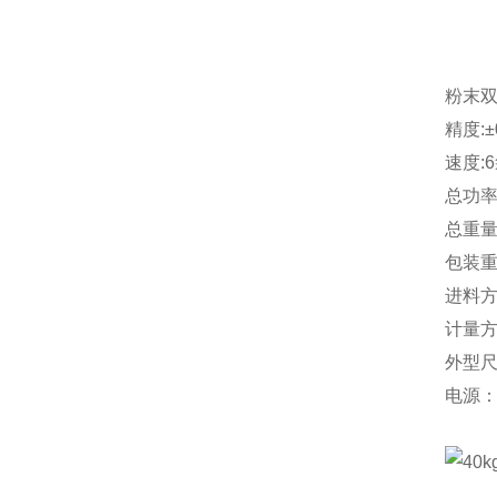
粉末
精度:±
速度:6
总功率
总重量
包装重
进料
计量
外型尺寸
电源：