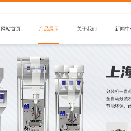
网站首页
产品展示
关于我们
新闻中