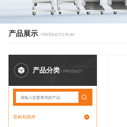
产品展示
/ PRODUCTS PLAY
产品分类
/ PRODUCT
双称包装秤