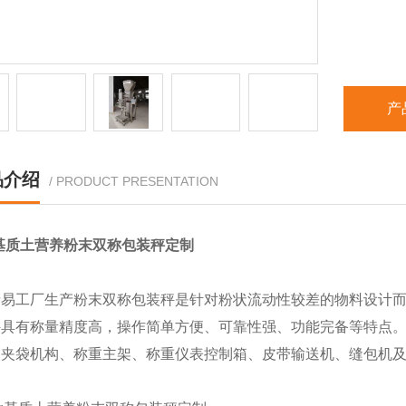
产
品介绍
/ PRODUCT PRESENTATION
g基质土营养粉末双称包装秤定制
清易工厂生产粉末双称包装秤是针对粉状流动性较差的物料设计
具有称量精度高，操作简单方便、可靠性强、功能完备等特点。
及夹袋机构、称重主架、称重仪表控制箱、皮带输送机、缝包机