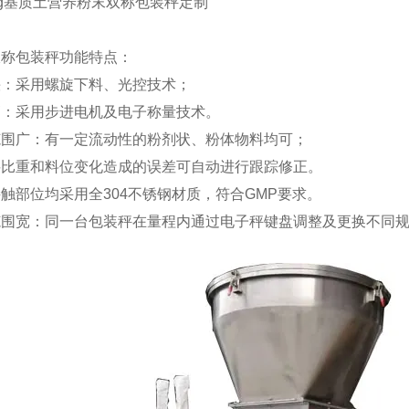
双称包装秤功能特点：
快：采用螺旋下料、光控技术；
高：采用步进电机及电子称量技术。
范围广：有一定流动性的粉剂状、粉体物料均可；
料比重和料位变化造成的误差可自动进行跟踪修正。
触部位均采用全304不锈钢材质，符合GMP要求。
范围宽：同一台包装秤在量程内通过电子秤键盘调整及更换不同