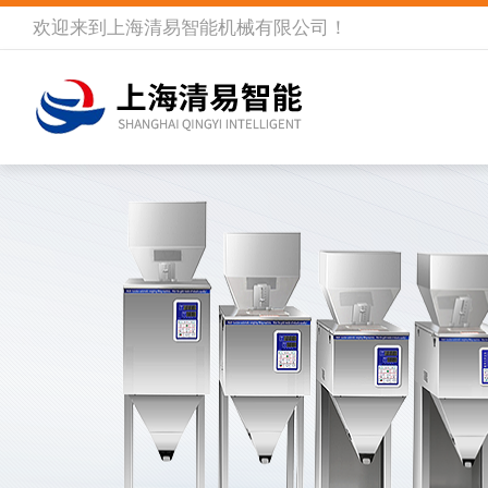
欢迎来到
上海清易智能机械有限公司
！