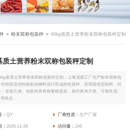
秤
>
粉末双称包装秤
>
40kg基质土营养粉末双称包装秤定制
g基质土营养粉末双称包装秤定制
40kg基质土营养粉末双称包装秤定制：上海清易工厂生产粉末双称包
针对粉状流动性较差的物料设计而成的包装秤，采用落地型架构，结
小，安装方便。包装秤具有称量精度高，操作简单方便、可靠性强、
备等特点。
号：
QY
厂商性质：
生产厂家
间：
2025-11-28
访问量：
245