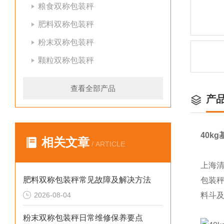
粮食双称包装秤
肥料双称包装秤
粉末双称包装秤
颗粒双称包装秤
查看全部产品
产
40k
相关文章
/ ARTICLE
上海
肥料双称包装秤常见故障及解决方法
包装秤
2026-08-04
料斗
粉末双称包装秤日常维修保养要点