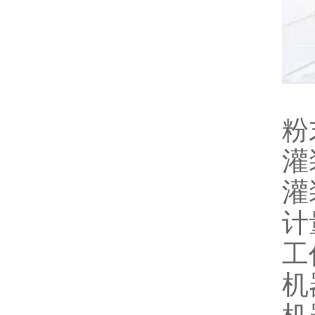
粉
灌
灌
计
工
机