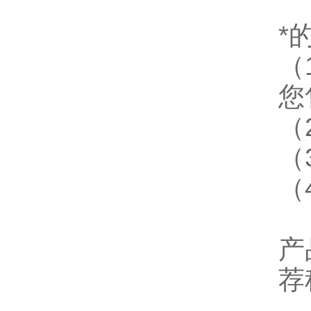
*
（
您
（
（
（
产
荐