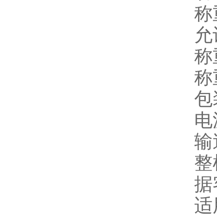
称
允
称
称
包
电
输
整
据
适