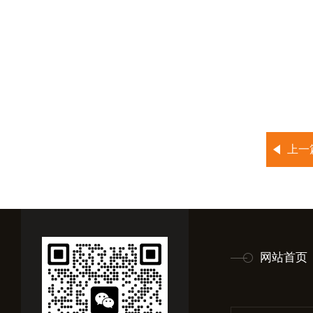
上一
网站首页