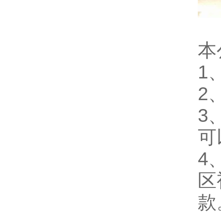
本
1
2
3
可
4
区
款