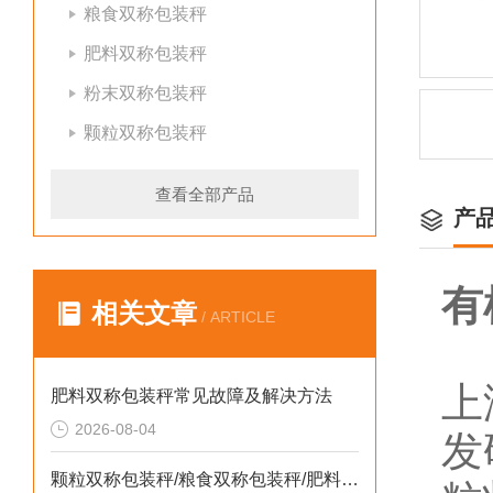
粮食双称包装秤
肥料双称包装秤
粉末双称包装秤
颗粒双称包装秤
查看全部产品
产
有
相关文章
/ ARTICLE
上
肥料双称包装秤常见故障及解决方法
2026-08-04
发
颗粒双称包装秤/粮食双称包装秤/肥料双称包装秤定制