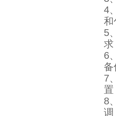
4
和
5
求
6
备
7
置
8
调