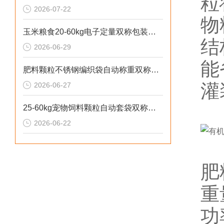
粒
2026-07-22
物
玉米粮食20-60kg电子定量双称包装秤品牌
结
2026-06-29
能
肥料颗粒不锈钢编织袋自动称重双称包装秤定制
灌
2026-06-27
25-60kg宠物饲料颗粒自动套袋双称包装秤型号
2026-06-22
肥
重
功