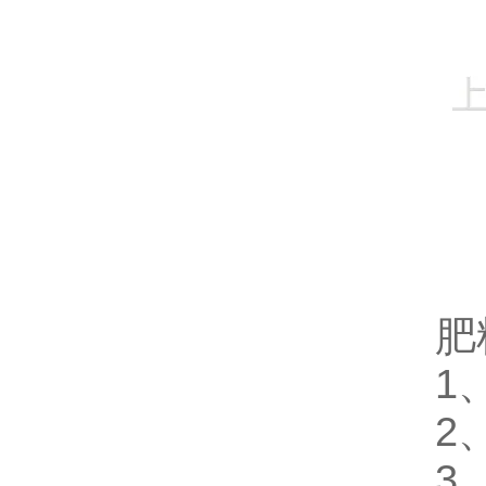
肥
1
2
3