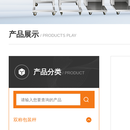
产品展示
/ PRODUCTS PLAY
产品分类
/ PRODUCT
双称包装秤