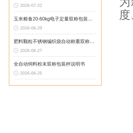
为
2026-07-22
度
玉米粮食20-60kg电子定量双称包装秤品牌
2026-06-29
肥料颗粒不锈钢编织袋自动称重双称包装秤定制
2026-06-27
全自动饲料粉末双称包装秤说明书
2026-06-25