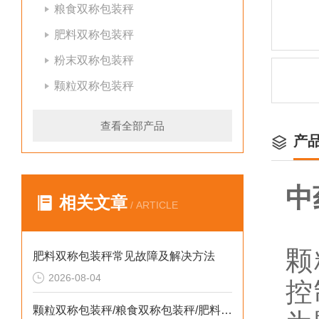
粮食双称包装秤
肥料双称包装秤
粉末双称包装秤
颗粒双称包装秤
查看全部产品
产
中
相关文章
/ ARTICLE
颗
肥料双称包装秤常见故障及解决方法
2026-08-04
控
颗粒双称包装秤/粮食双称包装秤/肥料双称包装秤定制