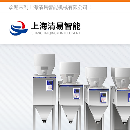
欢迎来到
上海清易智能机械有限公司
！