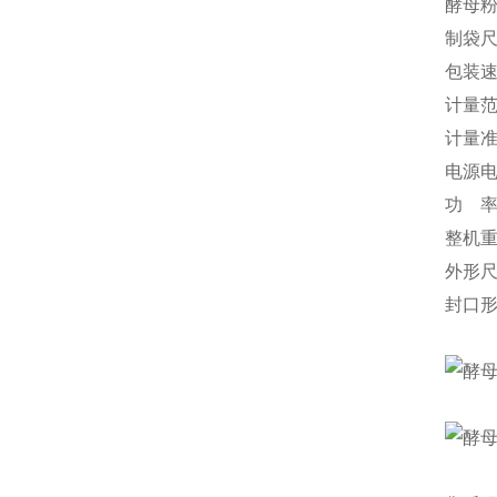
酵母
制袋尺
包装速度
计量范围
计量准确
电源电压
功 率:
整机重
外形尺
封口