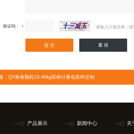
验证码：
请输入计算结果（填
篇：
QY粮食颗粒10-40kg双称计量包装秤定制
产品展示
新闻中心
关