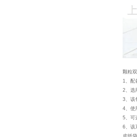
颗粒
1、配
2、选
3、
4、
5、
6、
皮纸