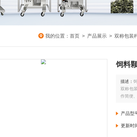
我的位置：
首页
>
产品展示
>
双称包装
饲料颗
描述：
双称包
作简便
产品型
更新时