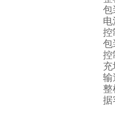
包
电
控
包
控
充
输
整
据