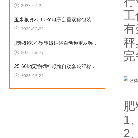
行
2026-07-22
工
玉米粮食20-60kg电子定量双称包装秤品牌
有
2026-06-29
秤
肥料颗粒不锈钢编织袋自动称重双称包装秤定制
完
2026-06-27
25-60kg宠物饲料颗粒自动套袋双称包装秤型号
2026-06-22
肥
1
2