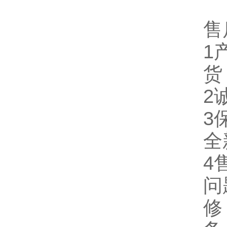
售
1
货
2
3
全
4
问
修