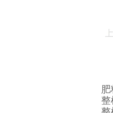
肥
整
整