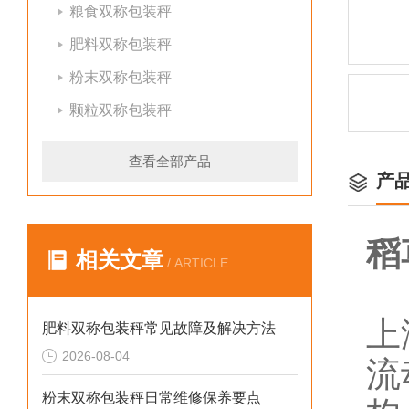
粮食双称包装秤
肥料双称包装秤
粉末双称包装秤
颗粒双称包装秤
查看全部产品
产
稻
相关文章
/ ARTICLE
上
肥料双称包装秤常见故障及解决方法
2026-08-04
流
粉末双称包装秤日常维修保养要点