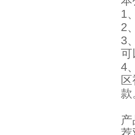
本
1
2
3
可
4
区
款
产
荐