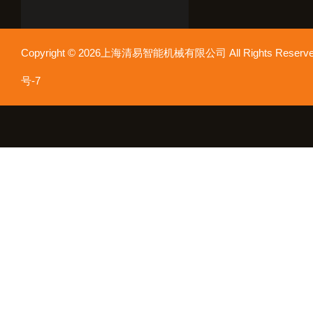
Copyright © 2026上海清易智能机械有限公司 All Rights Res
号-7