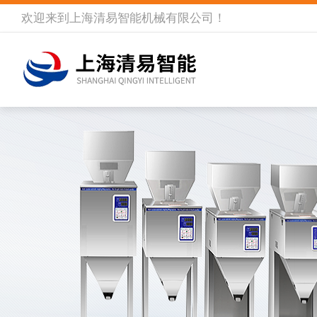
欢迎来到
上海清易智能机械有限公司
！