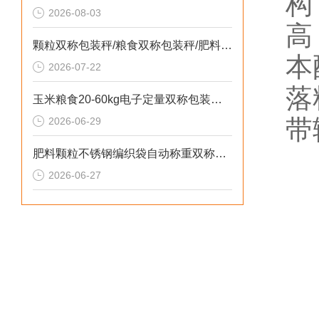
构
2026-08-03
高
颗粒双称包装秤/粮食双称包装秤/肥料双称包装秤定制
本
2026-07-22
落
玉米粮食20-60kg电子定量双称包装秤品牌
带
2026-06-29
肥料颗粒不锈钢编织袋自动称重双称包装秤定制
2026-06-27