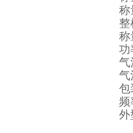
称
整
称
功
气
气
包
频率
外