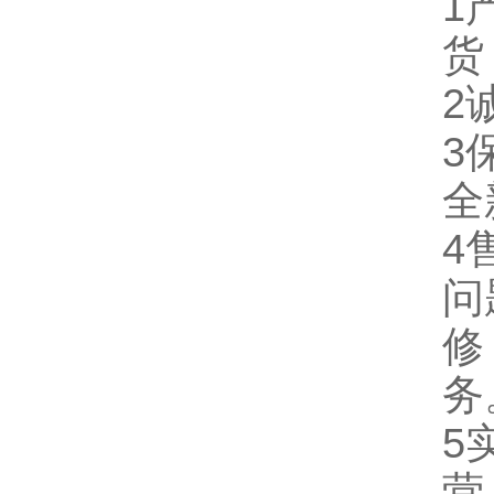
1
货
2
3
全
4
问
修
务
5
营