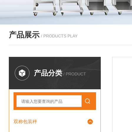
产品展示
/ PRODUCTS PLAY
产品分类
/ PRODUCT
双称包装秤