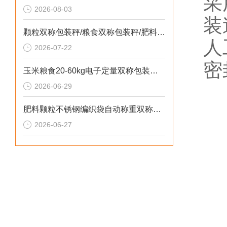
采
2026-08-03
装
颗粒双称包装秤/粮食双称包装秤/肥料双称包装秤定制
人
2026-07-22
密
玉米粮食20-60kg电子定量双称包装秤品牌
2026-06-29
肥料颗粒不锈钢编织袋自动称重双称包装秤定制
2026-06-27