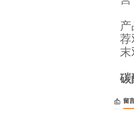
产
荐
末
碳
留