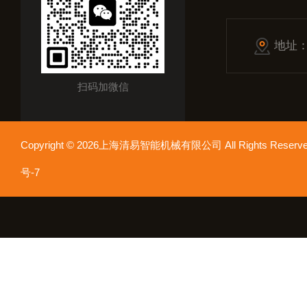
地址
扫码加微信
Copyright © 2026上海清易智能机械有限公司 All Rights Res
号-7