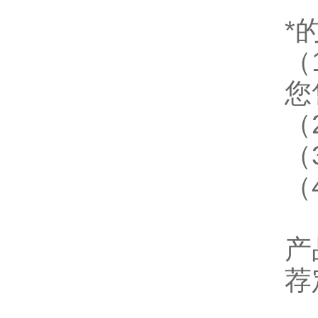
*
（
您
（
（
（
产
荐