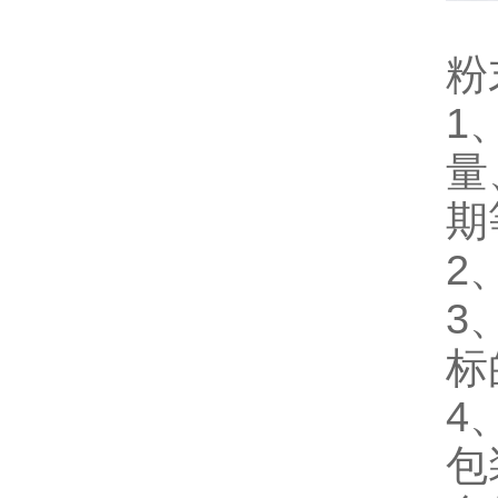
粉
1
量
期
2
3
标
4
包