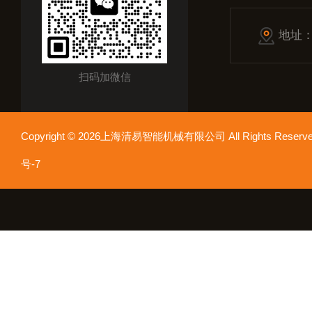
地址
扫码加微信
Copyright © 2026上海清易智能机械有限公司 All Rights Res
号-7