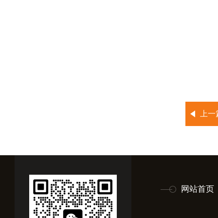
上一
网站首页