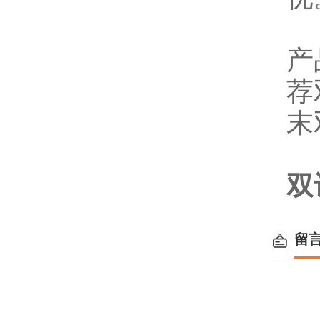
产
荐
末
双
留