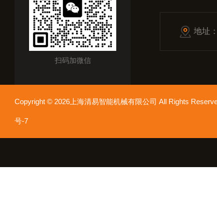
地址
扫码加微信
Copyright © 2026上海清易智能机械有限公司 All Rights Res
号-7