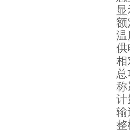
显
额
温
供
相
总功
称
计
输
整