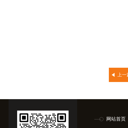
上一
网站首页