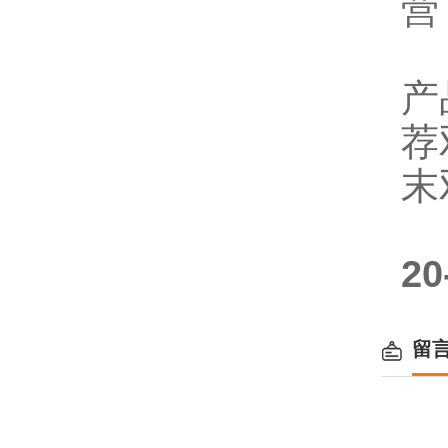
营
产
荐
末
2
留