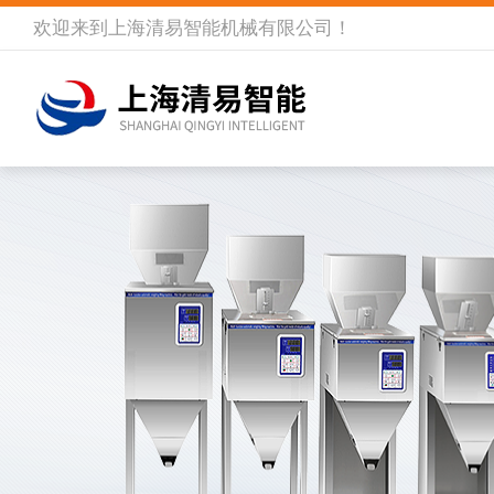
欢迎来到
上海清易智能机械有限公司
！