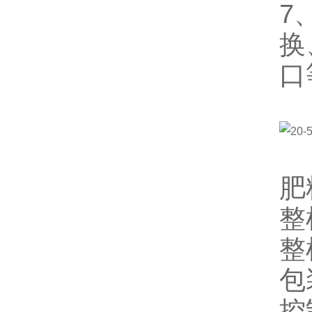
7
换
口
肥
整
整
包
控