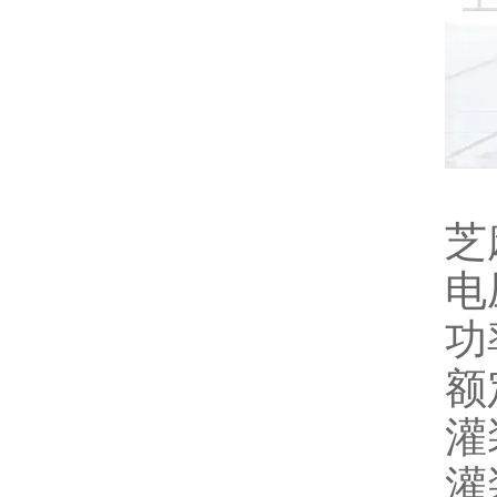
芝
电压
功
额
灌
灌