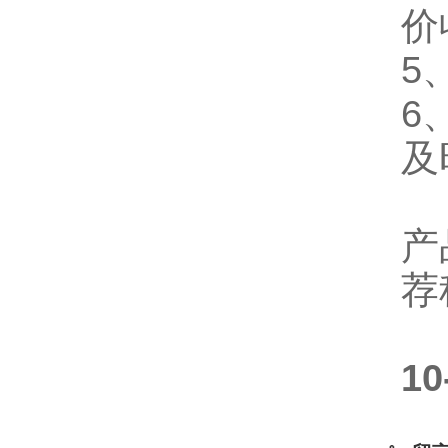
价
5
6
及
产
荐
1