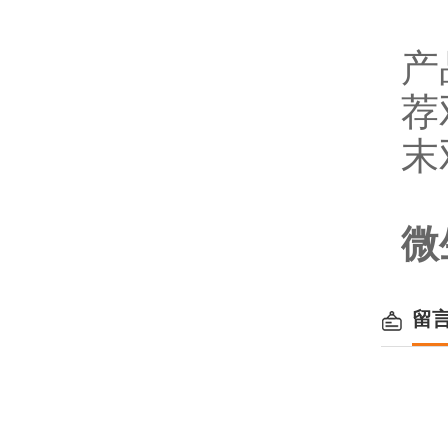
产
荐
末
微
留