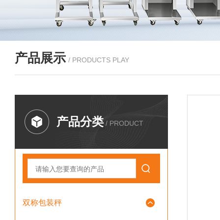
产品展示
/ PRODUCTS PLAY
产品分类
/ PRODUCT
双称包装秤