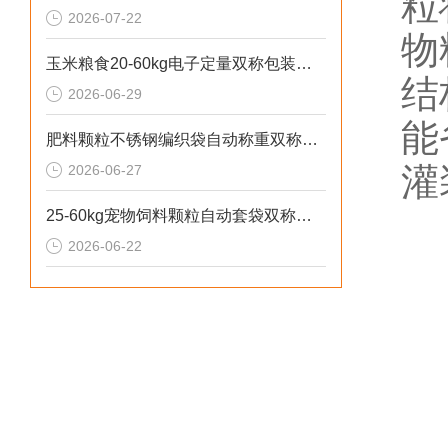
粒
2026-07-22
物
玉米粮食20-60kg电子定量双称包装秤品牌
结
2026-06-29
能
肥料颗粒不锈钢编织袋自动称重双称包装秤定制
灌
2026-06-27
25-60kg宠物饲料颗粒自动套袋双称包装秤型号
2026-06-22