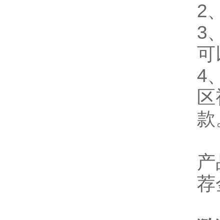
2
3
可
4
区
款
产
荐