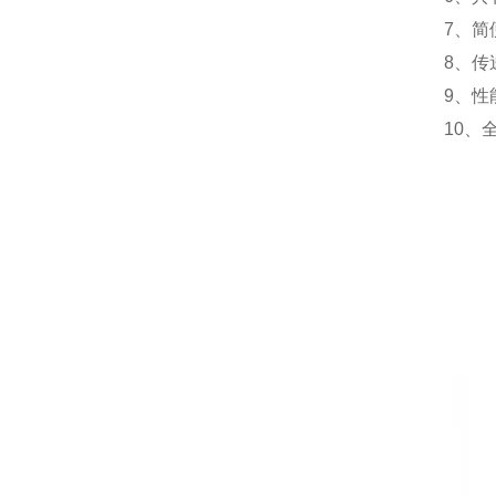
7、简
8、传
9、性
10、