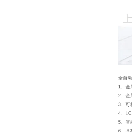
全自
1、
2、
3、
4、L
5、
6、