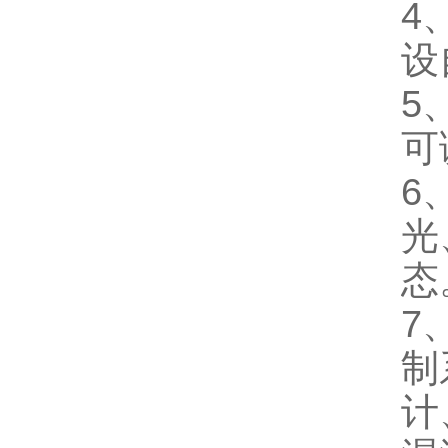
4
设
5
可
6
光
态
7
制
计