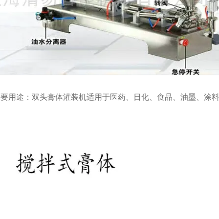
主要用途：双头膏体灌装机适用于医药、日化、食品、油墨、涂