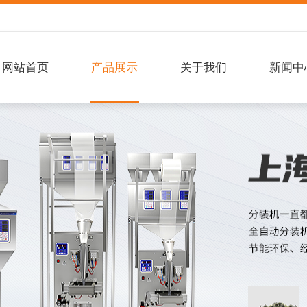
网站首页
产品展示
关于我们
新闻中