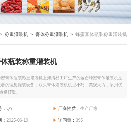
>
称重灌装机
>
膏体称重灌装机
>
蜂蜜膏体瓶装称重灌装机
膏体瓶装称重灌装机
蜂蜜膏体瓶装称重灌装机上海清易工厂生产的这台蜂蜜膏体灌装机是
业者的理想灌装设备，双头膏体灌装机机型小巧，美观大方，采用优
不锈钢打造。
号：
QY
厂商性质：
生产厂家
间：
2025-06-19
访问量：
395