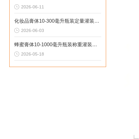
2026-06-11
化妆品膏体10-300毫升瓶装定量灌装机操作流程
2026-06-03
蜂蜜膏体10-1000毫升瓶装称重灌装机工作原理
2026-05-18