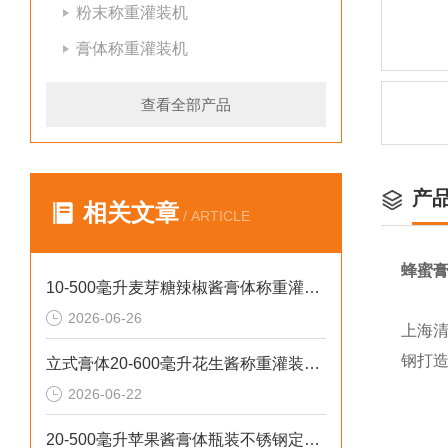
粉末称重灌装机
膏体称重灌装机
查看全部产品
产
相关文章
/ ARTICLE
蜂蜜
10-500毫升麦芽糖辣椒酱膏体称重灌装机厂家批发
2026-06-26
上海清
钢打
立式膏体20-600毫升花生酱称重灌装机性价比高
2026-06-22
20-500毫升苹果酱膏体瓶装不锈钢定量灌装机设备