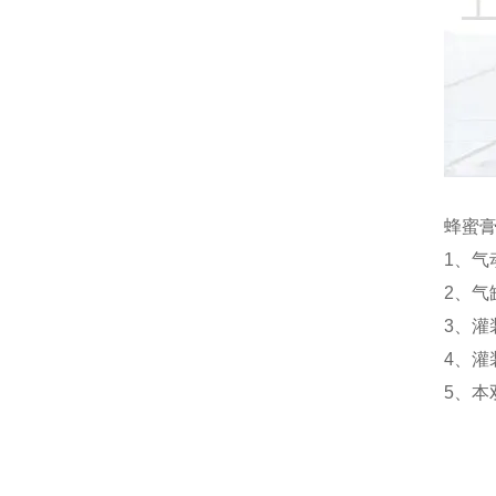
蜂蜜
1、气
2、气
3、
4、灌
5、