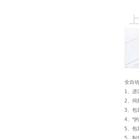
全自动
1、进
2、
3、
4、*
5、
5、