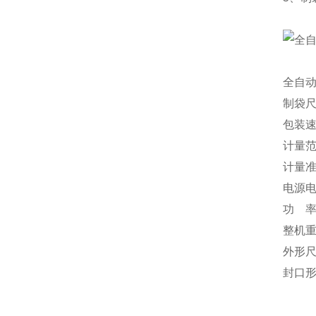
全自
制袋尺
包装速度
计量范围
计量准确
电源电压
功 率:
整机重
外形尺
封口