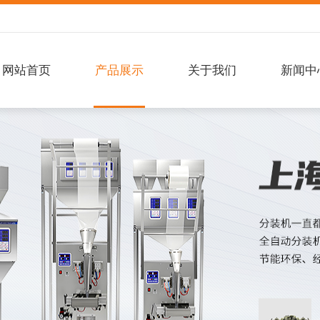
网站首页
产品展示
关于我们
新闻中