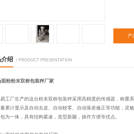
产
品介绍
/ PRODUCT PRESENTATION
0kg面粉粉末双称包装秤厂家
清易工厂生产的这台粉末双称包装秤采用高精度的传感器，称重
重量累计显示及自动去皮、自动校零、自动落差修正等功能，灵
缝包为一体，具有结构紧凑，造型新颖，操作方便等优点。