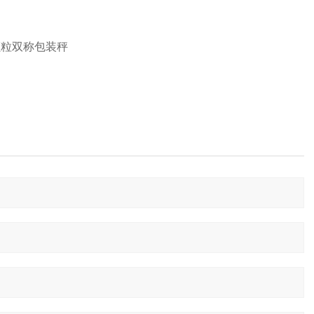
颗粒双称包装秤