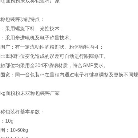
双称包装秤功能特点：
快：采用螺旋下料、光控技术；
高：采用步进电机及电子称量技术。
范围广：有一定流动性的粉剂状、粉体物料均可；
料比重和料位变化造成的误差可自动进行跟踪修正。
触部位均采用全304不锈钢材质，符合GMP要求。
范围宽：同一台包装秤在量程内通过电子秤键盘调整及更换不同
双称包装秤基本参数：
：10g
：10-60kg