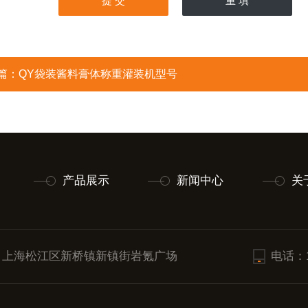
篇：
QY袋装酱料膏体称重灌装机型号
产品展示
新闻中心
关
：上海松江区新桥镇新镇街岩氪广场
电话：18