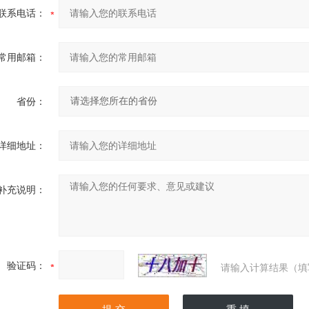
联系电话：
常用邮箱：
省份：
详细地址：
补充说明：
验证码：
请输入计算结果（填