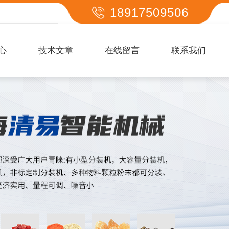
18917509506
心
技术文章
在线留言
联系我们