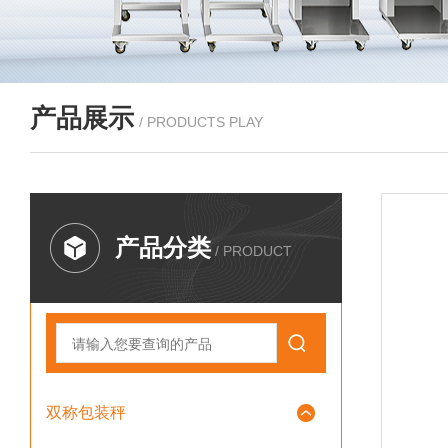
产品展示
/ PRODUCTS PLAY
产品分类
/ PRODUCT
双称包装秤