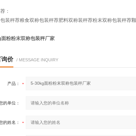
推荐：
称包装秤
荐
粮食双称包装秤
荐
肥料双称装秤
荐
粉末双称包装秤
荐
0kg面粉粉末双称包装秤厂家
言询价
/ MESSAGE INQUIRY
产品：
您的单位：
您的姓名：