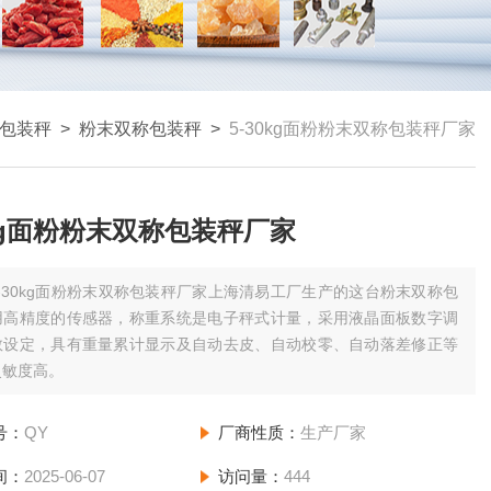
包装秤
>
粉末双称包装秤
>
5-30kg面粉粉末双称包装秤厂家
0kg面粉粉末双称包装秤厂家
5-30kg面粉粉末双称包装秤厂家上海清易工厂生产的这台粉末双称包
用高精度的传感器，称重系统是电子秤式计量，采用液晶面板数字调
数设定，具有重量累计显示及自动去皮、自动校零、自动落差修正等
灵敏度高。
号：
QY
厂商性质：
生产厂家
间：
2025-06-07
访问量：
444