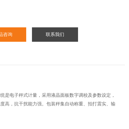
品咨询
联系我们
系统是电子秤式计量，采用液晶面板数字调校及参数设定，
敏度高，抗干扰能力强。包装秤集自动称重、拍打震实、输