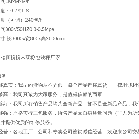
气1M×M×M/h
：0.2％F.S
度（可调）240包/h
380V50HZ0.3-0.5Mpa
:长3000x宽800x高2600mm
服务：
品够真实：我司的货物从不弄假，每个产品都属真货，一律坦诚相
信够高：我司真诚为大家服务，是值得信赖的商家
障够好：我司所有销售产品均为全新产品，如不是全新品产品，我
后够强：严格实行三包服务，所售产品因自身质量问题（非人为所
本并提供优质的维修服务。
体经营：各地工厂、公司和专卖公司连锁诚信经营，欢迎来公司交