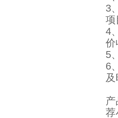
3
项
4
价
5
6
及
产
荐