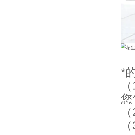
*
（
您
（
（