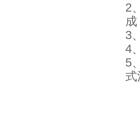
2
成
3
4
5
式