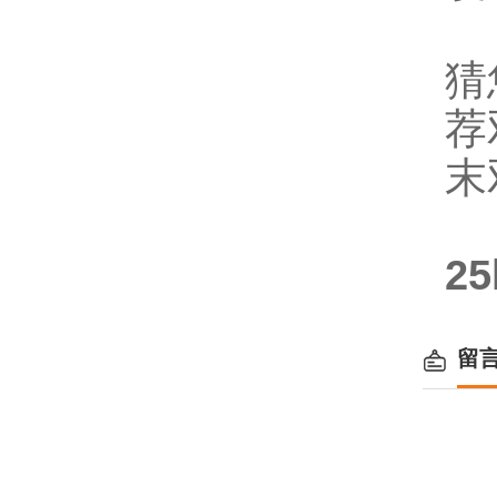
猜
荐
末
2
留