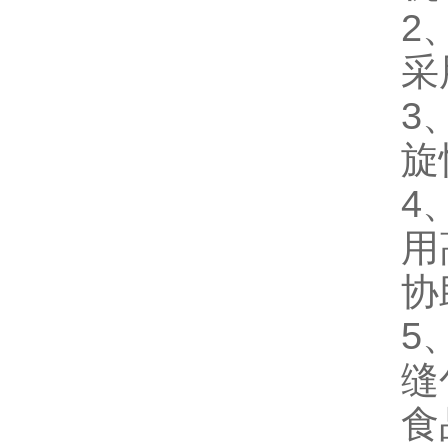
2
采
3
旋
4
用
协
5
缝
食