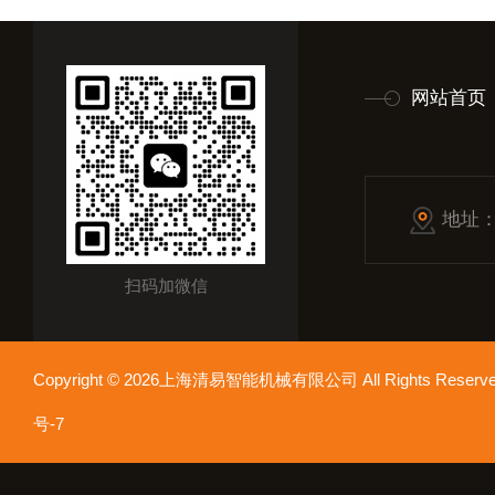
网站首页
地址
扫码加微信
Copyright © 2026上海清易智能机械有限公司 All Rights Res
号-7