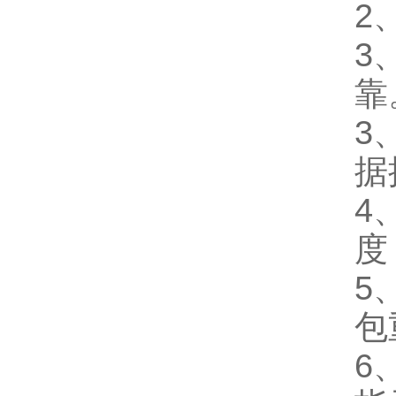
2
3
靠
3
据
4
度
5
包
6