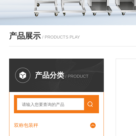
产品展示
/ PRODUCTS PLAY
产品分类
/ PRODUCT
双称包装秤