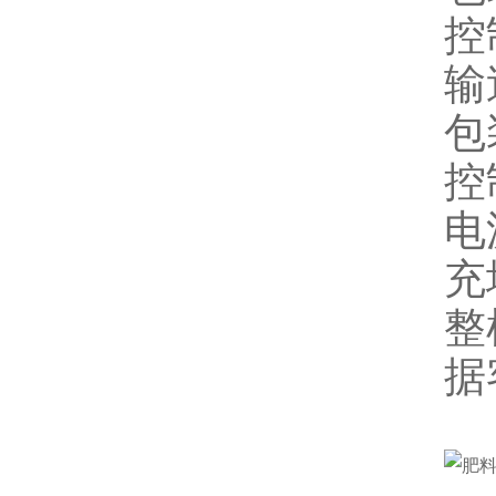
控
输
包
控
电
充
整
据