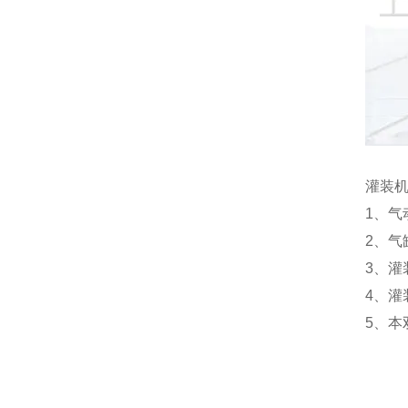
灌装
1、气
2、气
3、
4、灌
5、