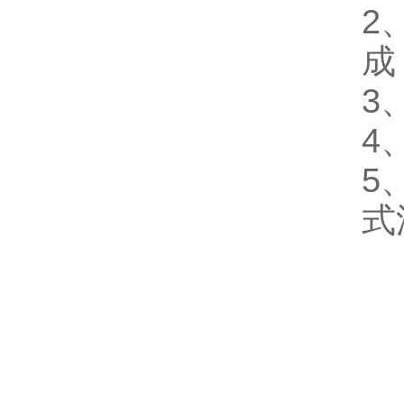
2
成
3
4
5
式