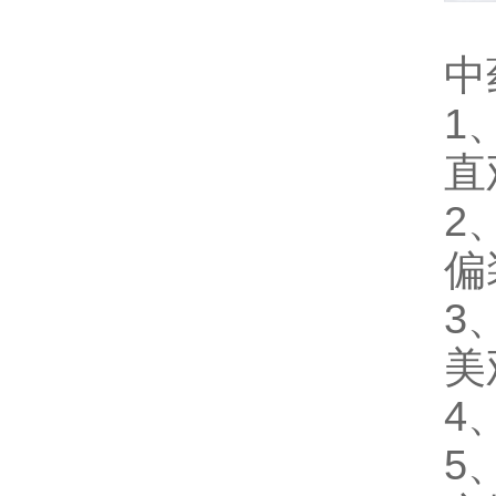
中
1
直
2
偏
3
美
4
5