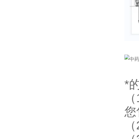
*
（
您
（
（