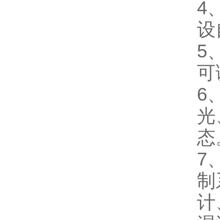
4
设
5
可
6
光
态
7
制
计