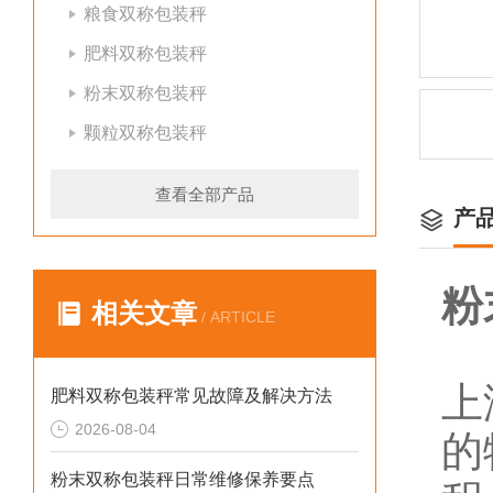
粮食双称包装秤
肥料双称包装秤
粉末双称包装秤
颗粒双称包装秤
查看全部产品
产
粉
相关文章
/ ARTICLE
上
肥料双称包装秤常见故障及解决方法
2026-08-04
的
粉末双称包装秤日常维修保养要点