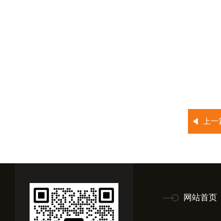
上一
网站首页