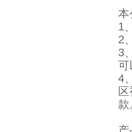
本
1
2
3
可
4
区
款
产