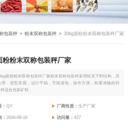
称包装秤
>
粉末双称包装秤
>
30kg面粉粉末双称包装秤厂家
g面粉粉末双称包装秤厂家
30kg面粉粉末双称包装秤厂家粉末双称包装秤采用绞龙下料结构，具
合理，造型美观，运行平稳，节能省电，操作方便，称重准确的特
装秤适合包装矿粉
号：
QY
厂商性质：
生产厂家
间：
2026-06-16
访问量：
427