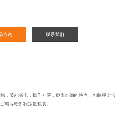
品咨询
联系我们
平稳，节能省电，操作方便，称重准确的特点，包装秤适合
、淀粉等粉剂状定量包装。