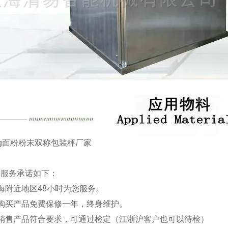
司服务承诺如下：
海附近地区48小时为您服务。
购买产品免费保修一年，终身维护。
所销售产品符合要求，可通过检定（江浙沪客户也可以待检）