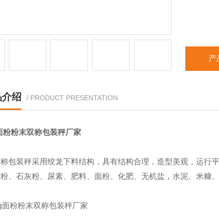
产
品介绍
/ PRODUCT PRESENTATION
g面粉粉末双称包装秤厂家
双称包装秤
采用绞龙下料结构，具有结构合理，造型美观，运行
矿粉、石灰粉、尿素、肥料、面粉、化肥、无机盐，水泥、米糠