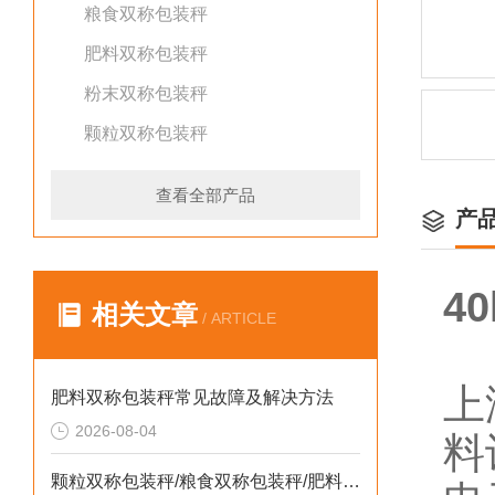
粮食双称包装秤
肥料双称包装秤
粉末双称包装秤
颗粒双称包装秤
查看全部产品
产
4
相关文章
/ ARTICLE
上
肥料双称包装秤常见故障及解决方法
2026-08-04
料
颗粒双称包装秤/粮食双称包装秤/肥料双称包装秤定制