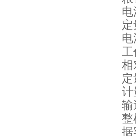
电
定
电
工
相
定
计
输
整
据