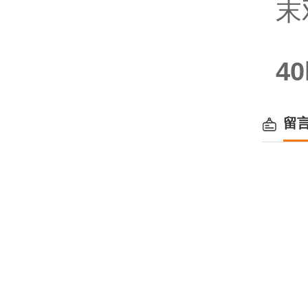
末
4
留