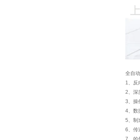
全自
1、
2、
3、
4、数
5、
6、
7、的