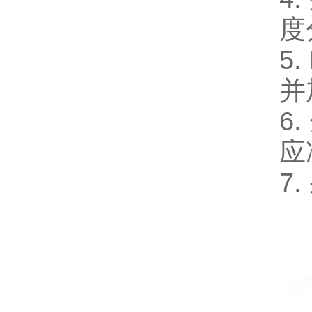
度
5
并
6
应
7